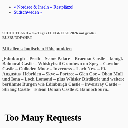
«
Nordsee & Inseln – Restplätze!
Südschweden
»
SCHOTTLAND –
8 – Tages
FLUGREISE 2026 mit großer
BUSRUNDFAHRT
Mit allen schottischen Höhepunkten
Edinburgh – Perth – Scone Palace – Braemar Castle – königl.
Balmoral Castle – Whiskytrail Grantown on Spey – Cawdor
Castle – Culloden Moor – Inverness
–
Loch Ness – Ft.
Augustus Hebriden – Skye – Portree – Glen Coe – Oban Mull
und Iona – Loch Lomond – plus Whisky
Distillerie und weitere
berühmte Burgen wie
Edinburgh Castle –
I
nveraray Castle
–
Stirling
Castle – E
ilean Donan Castle & Bannockburn..