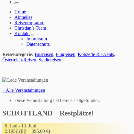
…
Menü
Home
Aktuelles
Reiseprogramm
Christian’s Team
Kontakt
Impressum
Datenschutz
Reisekategorie:
Busreisen
,
Flugreisen
,
Konzerte & Events
,
Österreich-Reisen
,
Städtereisen
« Alle Veranstaltungen
Diese Veranstaltung hat bereits stattgefunden.
SCHOTTLAND – Restplätze!
6. Juni
-
13. Juni
2.195€ (EZ + 395,00 €)