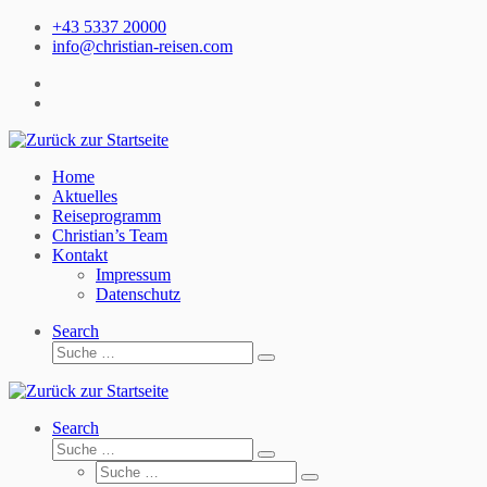
Zum
+43 5337 20000
Inhalt
info@christian-reisen.com
springen
Home
Aktuelles
Reiseprogramm
Christian’s Team
Kontakt
Impressum
Datenschutz
Search
Suche
Suche
…
Search
Suche
Suche
Suche
…
Suche