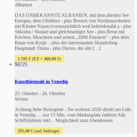
Albanien
DAS UNBEKANNTE ALBANIEN, mit dem ältesten See
Europas, dem Ohridsee - plus Besuch von Nordmazedonien
mit Kloster Naum (voraussichtlich weil behördenabh.) - plus
Shkodra / Skutari und gleichnamiger See - plus Berat mit
Kirchen, Moscheen und seinen „1000 Fenstern“ - plus dem
Basar von Kruja - plus der interessanten Skanderbeg-
Hauptstadt Tirana - plus Durres, die alte […]
1.595 € (EZ + 400,00 €)
So.
25
Kunstbiennale in Venedig
25. Oktober
-
26. Oktober
Verona
Achtung liebe Reisegäste - Sie wohnen 2026 direkt am Lido
in Venedig … nur 15 Min. vom Markusplatz entfernt Alle
Schiffsfahrten inkl. - Möglichkeit zum Abendessen
295,00 € (auf Anfrage)