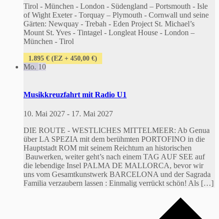
Tirol - München - London - Südengland – Portsmouth - Isle
of Wight Exeter - Torquay – Plymouth - Cornwall und seine
Gärten: Newquay - Trebah - Eden Project St. Michael’s
Mount St. Yves - Tintagel - Longleat House - London –
München - Tirol
1.895 € (EZ + 450,00 €)
Mo.
10
Musikkreuzfahrt mit Radio U1
10. Mai 2027
-
17. Mai 2027
DIE ROUTE - WESTLICHES MITTELMEER: Ab Genua
über LA SPEZIA mit dem berühmten PORTOFINO in die
Hauptstadt ROM mit seinem Reichtum an historischen
Bauwerken, weiter geht’s nach einem TAG AUF SEE auf
die lebendige Insel PALMA DE MALLORCA, bevor wir
uns vom Gesamtkunstwerk BARCELONA und der Sagrada
Familia verzaubern lassen : Einmalig verrückt schön! Als […]