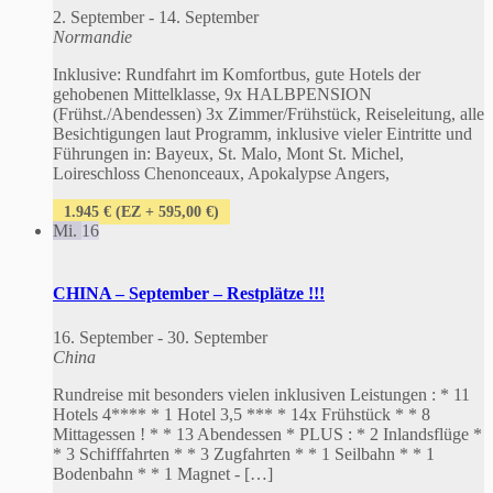
2. September
-
14. September
Normandie
Inklusive: Rundfahrt im Komfortbus, gute Hotels der
gehobenen Mittelklasse, 9x HALBPENSION
(Frühst./Abendessen) 3x Zimmer/Frühstück, Reiseleitung, alle
Besichtigungen laut Programm, inklusive vieler Eintritte und
Führungen in: Bayeux, St. Malo, Mont St. Michel,
Loireschloss Chenonceaux, Apokalypse Angers,
1.945 € (EZ + 595,00 €)
Mi.
16
CHINA – September – Restplätze !!!
16. September
-
30. September
China
Rundreise mit besonders vielen inklusiven Leistungen : * 11
Hotels 4**** * 1 Hotel 3,5 *** * 14x Frühstück * * 8
Mittagessen ! * * 13 Abendessen * PLUS : * 2 Inlandsflüge *
* 3 Schifffahrten * * 3 Zugfahrten * * 1 Seilbahn * * 1
Bodenbahn * * 1 Magnet - […]