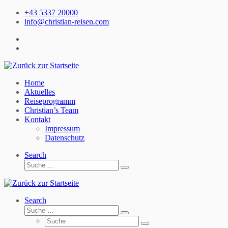
Zum
+43 5337 20000
Inhalt
info@christian-reisen.com
springen
Home
Aktuelles
Reiseprogramm
Christian’s Team
Kontakt
Impressum
Datenschutz
Search
Suche
Suche
…
Search
Suche
Suche
Suche
…
Suche