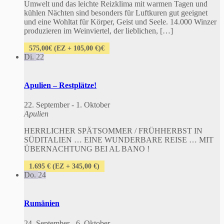
Umwelt und das leichte Reizklima mit warmen Tagen und
kühlen Nächten sind besonders für Luftkuren gut geeignet
und eine Wohltat für Körper, Geist und Seele. 14.000 Winzer
produzieren im Weinviertel, der lieblichen, […]
575,00€ (EZ + 105,00 €)€
Di.
22
Apulien – Restplätze!
22. September
-
1. Oktober
Apulien
HERRLICHER SPÄTSOMMER / FRÜHHERBST IN
SÜDITALIEN … EINE WUNDERBARE REISE … MIT
ÜBERNACHTUNG BEI AL BANO !
1.695 € (EZ + 345,00 €)
Do.
24
Rumänien
24. September
-
6. Oktober