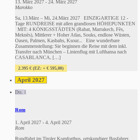
13. März 2027
-
24. März 2027
Marokko
Sa, 13.März – Mi, 24.März 2027 EINZIGARTIGE 12 -
Tage RUNDREISE mit allen grandiosen HÖHEPUNKTEN
MIT: 4 KÖNIGSSTÄDTEN (Rabat, Marrakech, Fès,
Meknès), Mittlerer + Hoher Atlas, Souks, endlose Wüsten,
Oasen, Palmen, Kasbahs, Ksour... Eine wunderbare
Zusammenstellung: Sie beginnen die Reise mit dem inkl.
Transfer nach München – Linienflug mit Lufthansa nach
CASABLANCA, […]
2.395 € (EZ: + € 595,00)
April 2027
Do.
1
Rom
1. April 2027
-
4. April 2027
Rom
Rundfahrt im Tiroler Komfortbus, ortskundiger Busfahrer,