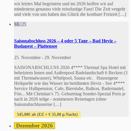
wir letztes Mal begeistern und im 2026 hoffen wir auf
mindestens genauso viele reiselustige Fans! Die Zeit vergeht
und viele von uns haben das Glück die kostbare Freizeit […]
Mi.
25
Saisonabschluss 2026 – 4 oder 5 Tage – Bad Heviz –
Budapest – Plattensee
25. November
-
29. November
SAISONABSCHLUSS 2026 4**** Thermal Spa Hotel mit
beheiztem Innen und Außenpool Badelandschaft 6 Becken (3
mit Thermalwasser), Whirlpool, Sauna etc. Hauseigene
Heilquelle wie das Wasser im berühmten Heviz - See 4****
Service Halbpension, Cafe, Bierstube, Balkon, Bademantel,
Fön... Mit Christian’s 75. Geburtstag Sonder-Spezial Preis je
nach in 2026 teilge - nommenen Reisetagen (ohne
Saisonabschlussreise […]
545,00€ ab (EZ + € 35,00 p.Nacht)
Dezember 2026