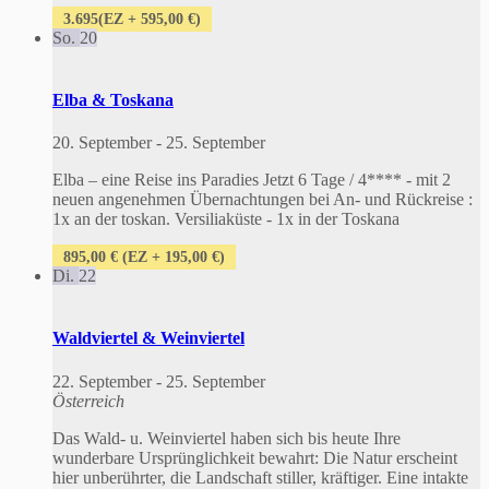
3.695(EZ + 595,00 €)
So.
20
Elba & Toskana
20. September
-
25. September
Elba – eine Reise ins Paradies Jetzt 6 Tage / 4**** - mit 2
neuen angenehmen Übernachtungen bei An- und Rückreise :
1x an der toskan. Versiliaküste - 1x in der Toskana
895,00 € (EZ + 195,00 €)
Di.
22
Waldviertel & Weinviertel
22. September
-
25. September
Österreich
Das Wald- u. Weinviertel haben sich bis heute Ihre
wunderbare Ursprünglichkeit bewahrt: Die Natur erscheint
hier unberührter, die Landschaft stiller, kräftiger. Eine intakte