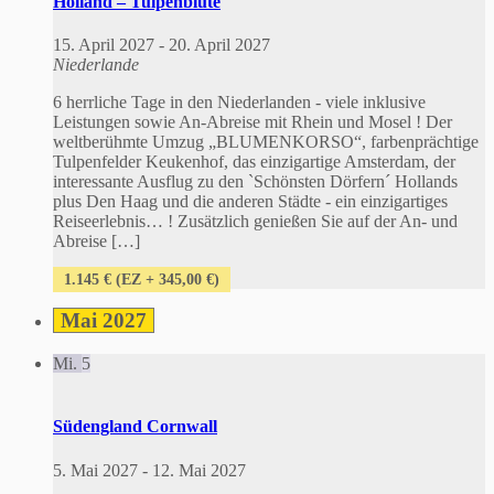
Holland – Tulpenblüte
15. April 2027
-
20. April 2027
Niederlande
6 herrliche Tage in den Niederlanden - viele inklusive
Leistungen sowie An-Abreise mit Rhein und Mosel ! Der
weltberühmte Umzug „BLUMENKORSO“, farbenprächtige
Tulpenfelder Keukenhof, das einzigartige Amsterdam, der
interessante Ausflug zu den `Schönsten Dörfern´ Hollands
plus Den Haag und die anderen Städte - ein einzigartiges
Reiseerlebnis… ! Zusätzlich genießen Sie auf der An- und
Abreise […]
1.145 € (EZ + 345,00 €)
Mai 2027
Mi.
5
Südengland Cornwall
5. Mai 2027
-
12. Mai 2027