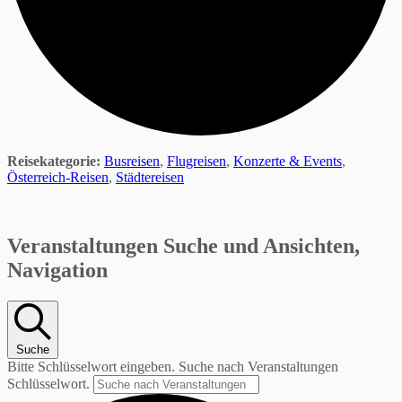
Reisekategorie:
Busreisen
,
Flugreisen
,
Konzerte & Events
,
Österreich-Reisen
,
Städtereisen
Veranstaltungen
Veranstaltungen Suche und Ansichten,
Navigation
Suche
Bitte Schlüsselwort eingeben. Suche nach Veranstaltungen
Schlüsselwort.