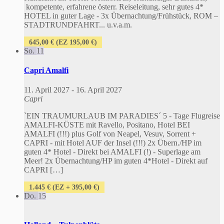
kompetente, erfahrene österr. Reiseleitung, sehr gutes 4*
HOTEL in guter Lage - 3x Übernachtung/Frühstück, ROM –
STADTRUNDFAHRT... u.v.a.m.
645,00 € (EZ 195,00 €)
So.
11
Capri Amalfi
11. April 2027
-
16. April 2027
Capri
`EIN TRAUMURLAUB IM PARADIES´ 5 - Tage Flugreise
AMALFI-KÜSTE mit Ravello, Positano, Hotel BEI
AMALFI (!!!) plus Golf von Neapel, Vesuv, Sorrent +
CAPRI - mit Hotel AUF der Insel (!!!) 2x Übern./HP im
guten 4* Hotel - Direkt bei AMALFI (!) - Superlage am
Meer! 2x Übernachtung/HP im guten 4*Hotel - Direkt auf
CAPRI […]
1.445 € (EZ + 395,00 €)
Do.
15