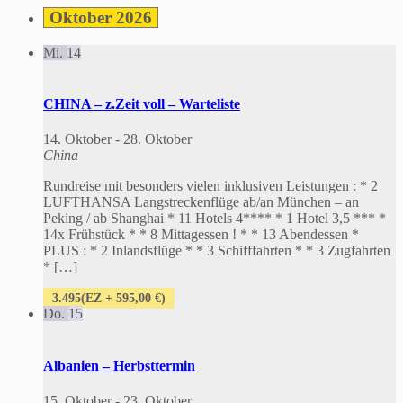
Oktober 2026
Mi.
14
CHINA – z.Zeit voll – Warteliste
14. Oktober
-
28. Oktober
China
Rundreise mit besonders vielen inklusiven Leistungen : * 2
LUFTHANSA Langstreckenflüge ab/an München – an
Peking / ab Shanghai * 11 Hotels 4**** * 1 Hotel 3,5 *** *
14x Frühstück * * 8 Mittagessen ! * * 13 Abendessen *
PLUS : * 2 Inlandsflüge * * 3 Schifffahrten * * 3 Zugfahrten
* […]
3.495(EZ + 595,00 €)
Do.
15
Albanien – Herbsttermin
15. Oktober
-
23. Oktober