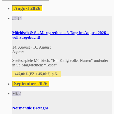
August 2026
Fr.
14
Mörbisch & St. Margarethen – 3 Tage im August 2026 –
voll ausgebucht!
14. August
-
16. August
Sopron
Seefestspiele Mörbisch: “Ein Käfig voller Narren“ und/oder
in St. Margarethen: “Tosca”
445,00 € (EZ + 45,00 €) p.N.
September 2026
Mi.
2
Normandie Bretagne