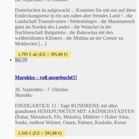
Dornröschen ist aufgewacht ... Kommen Sie mit uns auf diese
Entdeckungsreise in ein uns nahes aber fremdes Land ! - die
Landschaft Transsilvanien / Siebenbürgen - die Maramuresch
ganz im Norden des Landes - die Walachei in der
Nachbarschaft Bulgariens - die Bukowina mit den
weltberühmten Klöstern - die Moldau an der Grenze zu
Moldawien […]
1.795 € ab (EZ + 395,00 €)
Sa.
26
Marokko – voll ausgebucht!!!
26. September
-
7. Oktober
Marokko
EINZIGARTIGE 12 - Tage RUNDREISE mit allen
grandiosen HÖHEPUNKTEN MIT: 4 KÖNIGSSTÄDTEN
(Rabat, Marrakech, Fès, Meknès), Mittlerer + Hoher Atlas,
Souks, endlose Wüsten, Oasen, Palmen, Kasbahs, Ksour
2.345 € (EZ + 595,00 €)