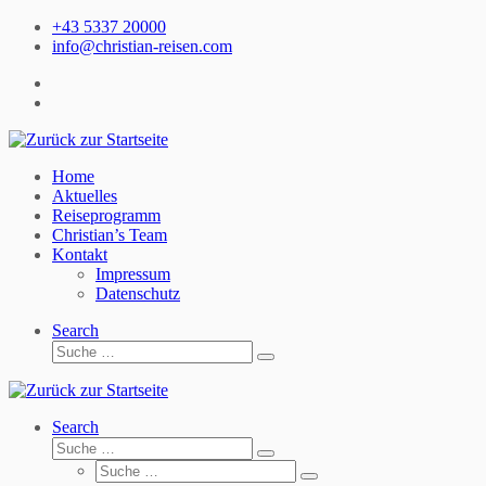
Zum
+43 5337 20000
Inhalt
info@christian-reisen.com
springen
Home
Aktuelles
Reiseprogramm
Christian’s Team
Kontakt
Impressum
Datenschutz
Search
Suche
Suche
…
Search
Suche
Suche
Suche
…
Suche