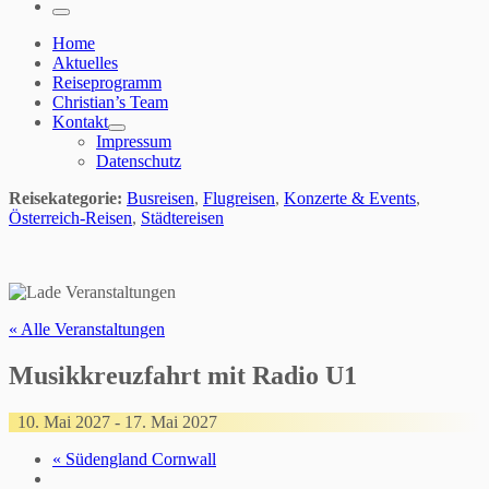
…
Menü
Home
Aktuelles
Reiseprogramm
Christian’s Team
Kontakt
Impressum
Datenschutz
Reisekategorie:
Busreisen
,
Flugreisen
,
Konzerte & Events
,
Österreich-Reisen
,
Städtereisen
« Alle Veranstaltungen
Musikkreuzfahrt mit Radio U1
10. Mai 2027
-
17. Mai 2027
«
Südengland Cornwall