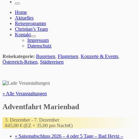
…
Menü
Home
Aktuelles
Reiseprogramm
Christian’s Team
Kontakt
Impressum
Datenschutz
Reisekategorie:
Busreisen
,
Flugreisen
,
Konzerte & Events
,
Österreich-Reisen
,
Städtereisen
« Alle Veranstaltungen
Adventfahrt Marienbad
3. Dezember
-
7. Dezember
845,00 € (EZ + 35,00 pro Nacht€)
«
Saisonabschluss 2026 – 4 oder 5 Tage – Bad Heviz –