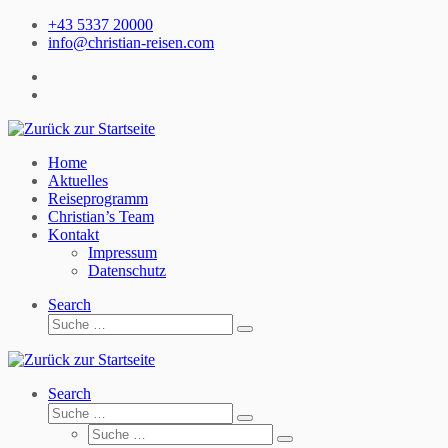
Zum
+43 5337 20000
Inhalt
info@christian-reisen.com
springen
Home
Aktuelles
Reiseprogramm
Christian’s Team
Kontakt
Impressum
Datenschutz
Search
Suche
Suche
…
Search
Suche
Suche
Suche
…
Suche