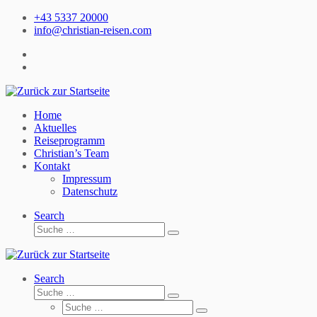
Zum
+43 5337 20000
Inhalt
info@christian-reisen.com
springen
Home
Aktuelles
Reiseprogramm
Christian’s Team
Kontakt
Impressum
Datenschutz
Search
Suche
Suche
…
Search
Suche
Suche
Suche
…
Suche