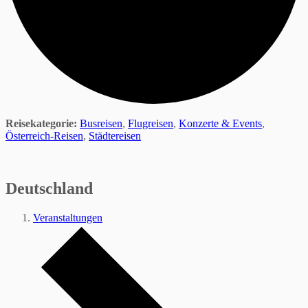
Reisekategorie:
Busreisen
,
Flugreisen
,
Konzerte & Events
,
Österreich-Reisen
,
Städtereisen
Deutschland
Veranstaltungen