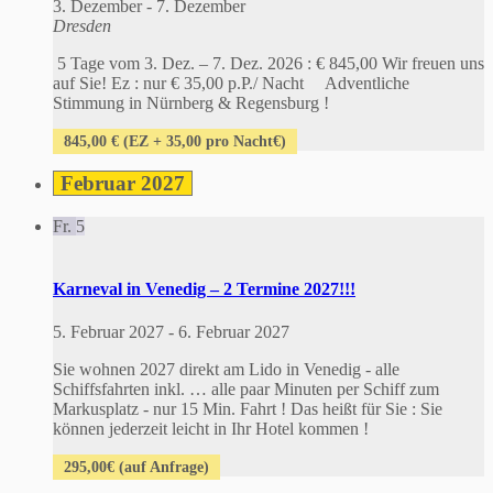
3. Dezember
-
7. Dezember
Dresden
5 Tage vom 3. Dez. – 7. Dez. 2026 : € 845,00 Wir freuen uns
auf Sie! Ez : nur € 35,00 p.P./ Nacht Adventliche
Stimmung in Nürnberg & Regensburg !
845,00 € (EZ + 35,00 pro Nacht€)
Februar 2027
Fr.
5
Karneval in Venedig – 2 Termine 2027!!!
5. Februar 2027
-
6. Februar 2027
Sie wohnen 2027 direkt am Lido in Venedig - alle
Schiffsfahrten inkl. … alle paar Minuten per Schiff zum
Markusplatz - nur 15 Min. Fahrt ! Das heißt für Sie : Sie
können jederzeit leicht in Ihr Hotel kommen !
295,00€ (auf Anfrage)