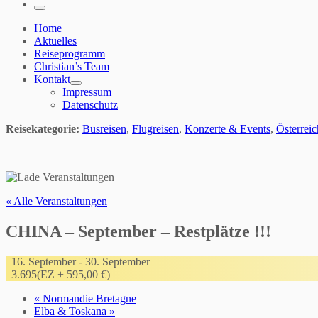
…
Menü
Home
Aktuelles
Reiseprogramm
Christian’s Team
Kontakt
Impressum
Datenschutz
Reisekategorie:
Busreisen
,
Flugreisen
,
Konzerte & Events
,
Österrei
« Alle Veranstaltungen
CHINA – September – Restplätze !!!
16. September
-
30. September
3.695(EZ + 595,00 €)
«
Normandie Bretagne
Elba & Toskana
»