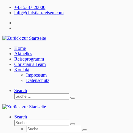
Zum
+43 5337 20000
Inhalt
info@christian-reisen.com
springen
Home
Aktuelles
Reiseprogramm
Christian’s Team
Kontakt
Impressum
Datenschutz
Search
Suche
Suche
…
Search
Suche
Suche
Suche
…
Suche