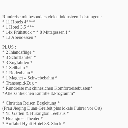
Rundreise mit besonders vielen inklusiven Leistungen :
* 11 Hotels 4****
* 1 Hotel 3,5 ***
* 14x Frühstück * * 8 Mittagessen ! *
* 13 Abendessen *
PLUS :
* 2 Inlandsflüge *
* 3 Schifffahrten *
* 3 Zugfahrten *
* 1 Seilbahn *
* 1 Bodenbahn *
* 1 Magnet – Schwebebahnt *
* Transrapid-Zug *
* Rundreise mit chinesichen Komfortreisebussen*
*Alle zahlreichen Eintritte lt.Programm*
* Christian Reisen Begleitung *
(Frau Jieqing Duan-Greifelt plus lokale Führer vor Ort)
* Yu-Garten & Huxington Teehaus *
* Huangmei Theater *
* Auffahrt Hyatt Hotel 88. Stock *