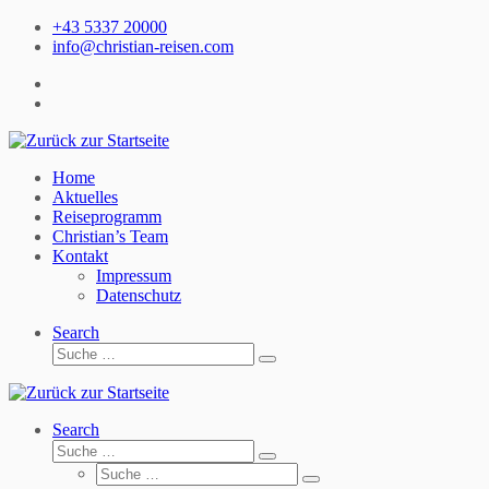
Zum
+43 5337 20000
Inhalt
info@christian-reisen.com
springen
Home
Aktuelles
Reiseprogramm
Christian’s Team
Kontakt
Impressum
Datenschutz
Search
Suche
Suche
…
Search
Suche
Suche
Suche
…
Suche