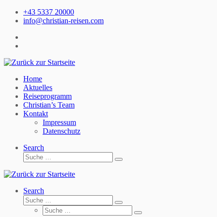
Zum
+43 5337 20000
Inhalt
info@christian-reisen.com
springen
Home
Aktuelles
Reiseprogramm
Christian’s Team
Kontakt
Impressum
Datenschutz
Search
Suche
Suche
…
Search
Suche
Suche
Suche
…
Suche