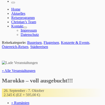
…
Menü
Home
Aktuelles
Reiseprogramm
Christian’s Team
Kontakt
Impressum
Datenschutz
Reisekategorie:
Busreisen
,
Flugreisen
,
Konzerte & Events
,
Österreich-Reisen
,
Städtereisen
« Alle Veranstaltungen
Marokko – voll ausgebucht!!!
26. September
-
7. Oktober
2.345 € (EZ + 595,00 €)
«
Rumänien