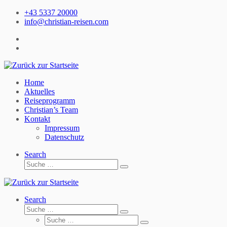
Zum
+43 5337 20000
Inhalt
info@christian-reisen.com
springen
Home
Aktuelles
Reiseprogramm
Christian’s Team
Kontakt
Impressum
Datenschutz
Search
Suche
Suche
…
Search
Suche
Suche
Suche
…
Suche