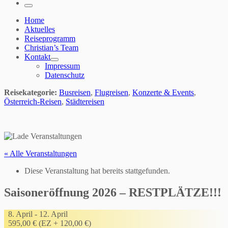
…
Menü
Home
Aktuelles
Reiseprogramm
Christian’s Team
Kontakt
Impressum
Datenschutz
Reisekategorie:
Busreisen
,
Flugreisen
,
Konzerte & Events
,
Österreich-Reisen
,
Städtereisen
« Alle Veranstaltungen
Diese Veranstaltung hat bereits stattgefunden.
Saisoneröffnung 2026 – RESTPLÄTZE!!!
8. April
-
12. April
595,00 € (EZ + 120,00 €)