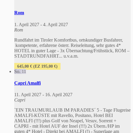
Rom
1. April 2027
-
4. April 2027
Rom
Rundfahrt im Tiroler Komfortbus, ortskundiger Busfahrer,
kompetente, erfahrene österr. Reiseleitung, sehr gutes 4*
HOTEL in guter Lage - 3x Übernachtung/Frühstück, ROM –
STADTRUNDFAHRT... u.v.a.m.
645,00 € (EZ 195,00 €)
So.
11
Capri Amalfi
11. April 2027
-
16. April 2027
Capri
`EIN TRAUMURLAUB IM PARADIES´ 5 - Tage Flugreise
AMALFI-KÜSTE mit Ravello, Positano, Hotel BEI
AMALFI (!!!) plus Golf von Neapel, Vesuv, Sorrent +
CAPRI - mit Hotel AUF der Insel (!!!) 2x Übern./HP im
guten 4* Hotel - Direkt bei AMALFI (!) - Superlage am