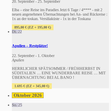
20. September
-
25. September
Elba – eine Reise ins Paradies Jetzt 6 Tage / 4**** - mit 2
neuen angenehmen Übernachtungen bei An- und Rückreise :
1x an der toskan. Versiliaküste - 1x in der Toskana
895,00 € (EZ + 195,00 €)
Di.
22
Apulien – Restplätze!
22. September
-
1. Oktober
Apulien
HERRLICHER SPÄTSOMMER / FRÜHHERBST IN
SÜDITALIEN … EINE WUNDERBARE REISE … MIT
ÜBERNACHTUNG BEI AL BANO !
1.695 € (EZ + 345,00 €)
Oktober 2026
So.
25