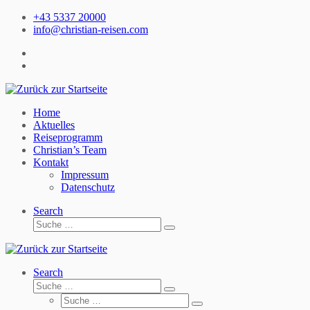
Zum
+43 5337 20000
Inhalt
info@christian-reisen.com
springen
Home
Aktuelles
Reiseprogramm
Christian’s Team
Kontakt
Impressum
Datenschutz
Search
Suche
Suche
…
Search
Suche
Suche
Suche
…
Suche