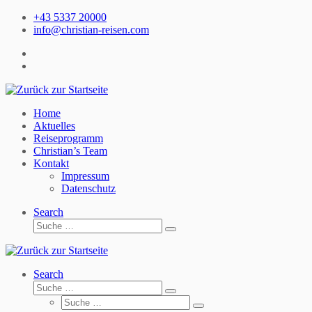
Zum
+43 5337 20000
Inhalt
info@christian-reisen.com
springen
Home
Aktuelles
Reiseprogramm
Christian’s Team
Kontakt
Impressum
Datenschutz
Search
Suche
Suche
…
Search
Suche
Suche
Suche
…
Suche