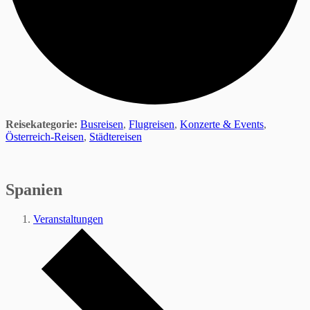
Reisekategorie:
Busreisen
,
Flugreisen
,
Konzerte & Events
,
Österreich-Reisen
,
Städtereisen
Spanien
Veranstaltungen