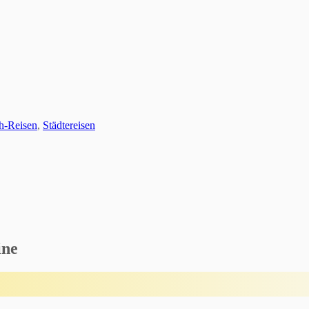
ch-Reisen
,
Städtereisen
ine