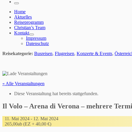
…
Menü
Home
Aktuelles
Reiseprogramm
Christian’s Team
Kontakt
Impressum
Datenschutz
Reisekategorie:
Busreisen
,
Flugreisen
,
Konzerte & Events
,
Österrei
« Alle Veranstaltungen
Diese Veranstaltung hat bereits stattgefunden.
Il Volo – Arena di Verona – mehrere Term
11. Mai 2024
-
12. Mai 2024
265,00ab (EZ + 40,00 €)