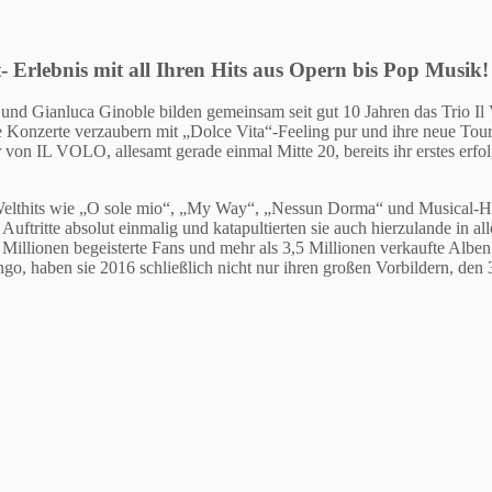
- Erlebnis mit all Ihren Hits aus Opern bis Pop Musik!
nd Gianluca Ginoble bilden gemeinsam seit gut 10 Jahren das Trio Il Vo
 Konzerte verzaubern mit „Dolce Vita“-Feeling pur und ihre neue Tour 
von IL VOLO, allesamt gerade einmal Mitte 20, bereits ihr erstes erfol
Welthits wie „O sole mio“, „My Way“, „Nessun Dorma“ und Musical-Hit
tritte absolut einmalig und katapultierten sie auch hierzulande in all
2 Millionen begeisterte Fans und mehr als 3,5 Millionen verkaufte Al
go, haben sie 2016 schließlich nicht nur ihren großen Vorbildern, den