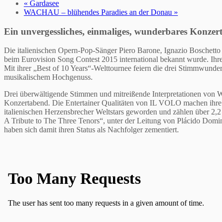
«
Gardasee
WACHAU – blühendes Paradies an der Donau
»
Ein unvergessliches, einmaliges, wunderbares Konzert
Die italienischen Opern-Pop-Sänger Piero Barone, Ignazio Boschetto u
beim Eurovision Song Contest 2015 international bekannt wurde. Ihre
Mit ihrer „Best of 10 Years“-Welttournee feiern die drei Stimmwunder 
musikalischem Hochgenuss.
Drei überwältigende Stimmen und mitreißende Interpretationen von 
Konzertabend. Die Entertainer Qualitäten von IL VOLO machen ihre Auf
italienischen Herzensbrecher Weltstars geworden und zählen über 2,
A Tribute to The Three Tenors“, unter der Leitung von Plácido Domin
haben sich damit ihren Status als Nachfolger zementiert.