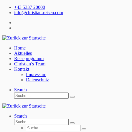
Zum
+43 5337 20000
Inhalt
info@christian-reisen.com
springen
Home
Aktuelles
Reiseprogramm
Christian’s Team
Kontakt
Impressum
Datenschutz
Search
Suche
Suche
…
Search
Suche
Suche
Suche
…
Suche