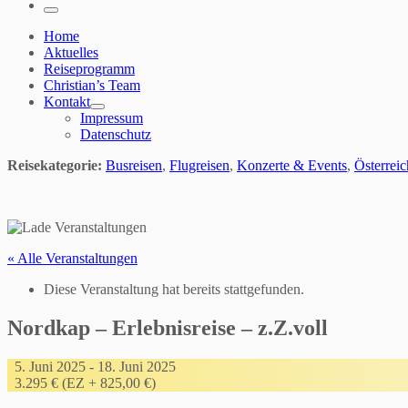
…
Menü
Home
Aktuelles
Reiseprogramm
Christian’s Team
Kontakt
Impressum
Datenschutz
Reisekategorie:
Busreisen
,
Flugreisen
,
Konzerte & Events
,
Österrei
« Alle Veranstaltungen
Diese Veranstaltung hat bereits stattgefunden.
Nordkap – Erlebnisreise – z.Z.voll
5. Juni 2025
-
18. Juni 2025
3.295 € (EZ + 825,00 €)