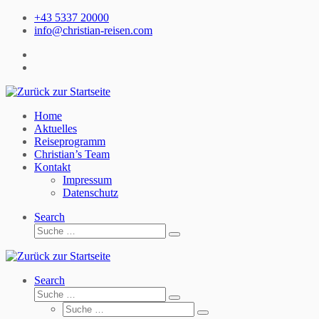
Zum
+43 5337 20000
Inhalt
info@christian-reisen.com
springen
Home
Aktuelles
Reiseprogramm
Christian’s Team
Kontakt
Impressum
Datenschutz
Search
Suche
Suche
…
Search
Suche
Suche
Suche
…
Suche