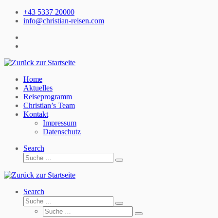
Zum
+43 5337 20000
Inhalt
info@christian-reisen.com
springen
Home
Aktuelles
Reiseprogramm
Christian’s Team
Kontakt
Impressum
Datenschutz
Search
Suche
Suche
…
Search
Suche
Suche
Suche
…
Suche