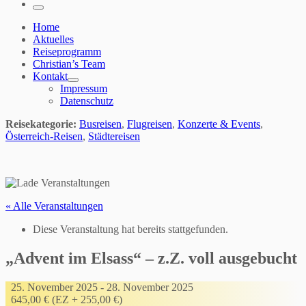
…
Menü
Home
Aktuelles
Reiseprogramm
Christian’s Team
Kontakt
Impressum
Datenschutz
Reisekategorie:
Busreisen
,
Flugreisen
,
Konzerte & Events
,
Österreich-Reisen
,
Städtereisen
« Alle Veranstaltungen
Diese Veranstaltung hat bereits stattgefunden.
„Advent im Elsass“ – z.Z. voll ausgebucht
25. November 2025
-
28. November 2025
645,00 € (EZ + 255,00 €)