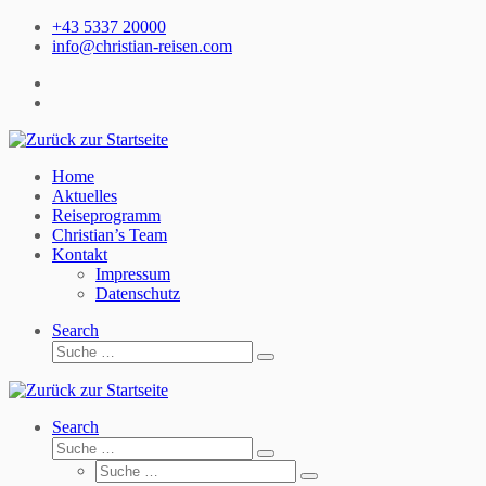
Zum
+43 5337 20000
Inhalt
info@christian-reisen.com
springen
Home
Aktuelles
Reiseprogramm
Christian’s Team
Kontakt
Impressum
Datenschutz
Search
Suche
Suche
…
Search
Suche
Suche
Suche
…
Suche