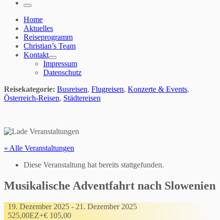
…
Menü
Home
Aktuelles
Reiseprogramm
Christian’s Team
Kontakt
Impressum
Datenschutz
Reisekategorie:
Busreisen
,
Flugreisen
,
Konzerte & Events
,
Österreich-Reisen
,
Städtereisen
« Alle Veranstaltungen
Diese Veranstaltung hat bereits stattgefunden.
Musikalische Adventfahrt nach Slowenien
19. Dezember 2025
-
21. Dezember 2025
525,00EZ+€ 105,00